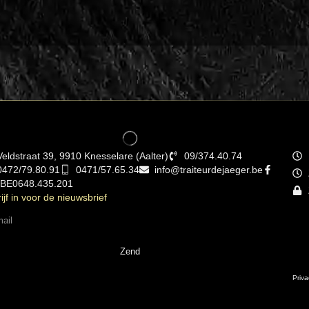
Veldstraat 39, 9910 Knesselare (Aalter)
09/374.40.74
0472/79.80.91
0471/57.65.34
info@traiteurdejaeger.be
 BE0648.435.201
ijf in voor de nieuwsbrief
Zend
Priva