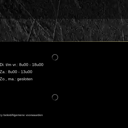
Di. t/m vr.: 8u00 - 18u00
Za.: 8u00 - 13u00
Zo., ma.: gesloten
cy beleid
Algemene voorwaarden