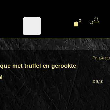
0
Prijs/4 st
que met truffel en gerookte
el
€
9,10