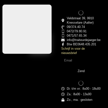
Veldstraat 39, 9910
Knesselare (Aalter)
09/374.40.74
0472/79.80.91
0471/57.65.34
info@traiteurdejaeger.be
Btw BE0648.435.201
Schrijf in voor de
nieuwsbrief
Zend
Di. t/m vr.: 8u00 - 18u00
Za.: 8u00 - 13u00
Zo., ma.: gesloten